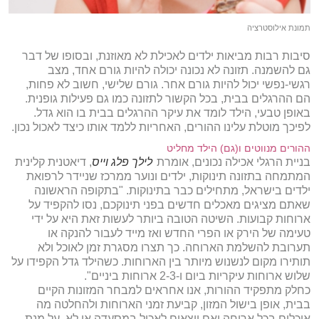
תמונת אילוסטרציה
סיבות רבות מביאות ילדים לאכילת לא מאוזנת, ובסופו של דבר
גם להשמנה. תזונה לא נכונה יכולה להיות גורם אחד, מצב
רגשי-נפשי יכול להיות גורם אחר. גורם שלישי, חשוב לא פחות,
הם ההרגלים בבית, בכל הקשור לתזונה כמו גם פעילות גופנית.
באופן טבעי, הילד לומד את עיקר ההרגלים בבית בו הוא גדל.
לפיכך מוטלת עלינו ההורים, האחריות ללמד אותו כיצד לאכול נכון.
ההורים מנווטים ו(גם) הילד מחליט
בניית הרגלי אכילה נכונים, אומרת
לילך פלג וייס
, דיאטנית קלינית
המתמחה בתזונה תינוקות, ילדים ונוער ממרכז שניידר לרפואת
ילדים בישראל, מתחילים כבר בתינוקות. "בתקופה הראשונה
שאתם מציגים מאכלים חדשים בפני תינוקכם, נסו להקפיד על
ארוחות קבועות. השיטה הטובה ביותר לעשות זאת היא על ידי
טעימה של הירק או הפרי החדש ואז מייד לעבור להנקה או
תערובת להשלמת הארוחה. כך תצרו מסגרת זמן לאוכל ולא
תותירו מקום לנשנוש מיותר בין הארוחות. כשהילד גדל הקפידו על
שלוש ארוחות עיקריות ביום ו-2-3 ארוחות ביניים".
כחלק מתפקיד ההורות, אנו אחראים למבחר המזונות הקיים
בבית, אופן בישול המזון, קביעת זמני הארוחות ולהחלטה מה
אוכלים בכל ארוחה ואם יוצאים לאכול במסעדה או לא. על מנת