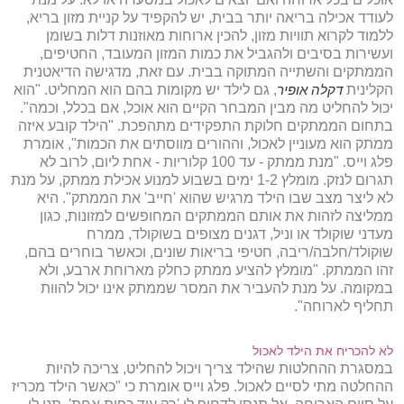
לעודד אכילה בריאה יותר בבית, יש להקפיד על קניית מזון בריא,
ללמוד לקרוא תוויות מזון, להכין ארוחות מאוזנות דלות בשומן
ועשירות בסיבים ולהגביל את כמות המזון המעובד, החטיפים,
הממתקים והשתייה המתוקה בבית. עם זאת, מדגישה הדיאטנית
הקלינית
דקלה אופיר
, גם לילד יש מקומות בהם הוא המחליט. "הוא
יכול להחליט מה מבין המבחר הקיים הוא אוכל, אם בכלל, וכמה".
בתחום הממתקים חלוקת התפקידים מתהפכת. "הילד קובע איזה
ממתק הוא מעוניין לאכול, וההורים מווסתים את הכמות", אומרת
פלג וייס. "מנת ממתק - עד 100 קלוריות - אחת ליום, לרוב לא
תגרום לנזק. מומלץ 1-2 ימים בשבוע למנוע אכילת ממתק, על מנת
לא ליצר מצב שבו הילד מרגיש שהוא 'חייב' את הממתק". היא
ממליצה לזהות את אותם הממתקים המחופשים למזונות, כגון
מעדני שוקולד או וניל, דגנים מצופים בשוקולד, ממרח
שוקולד/חלבה/ריבה, חטיפי בריאות שונים, וכאשר בוחרים בהם,
זהו הממתק. "מומלץ להציע ממתק כחלק מארוחת ארבע, ולא
במקומה. על מנת להעביר את המסר שממתק אינו יכול להוות
תחליף לארוחה".
לא להכריח את הילד לאכול
במסגרת ההחלטות שהילד צריך ויכול להחליט, צריכה להיות
ההחלטה מתי לסיים לאכול. פלג וייס אומרת כי "כאשר הילד מכריז