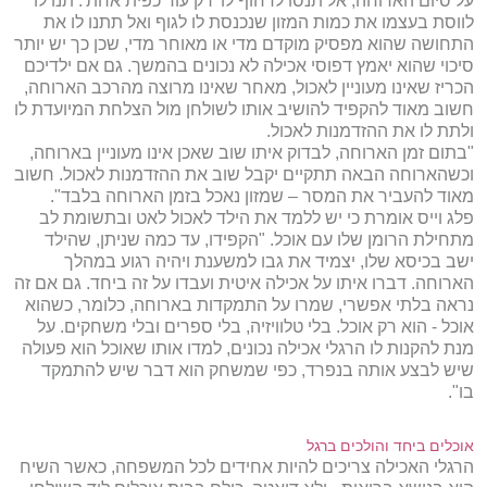
על סיום הארוחה, אל תנסו לדחוף לו 'רק עוד כפית אחת'. תנו לו
לווסת בעצמו את כמות המזון שנכנסת לו לגוף ואל תתנו לו את
התחושה שהוא מפסיק מוקדם מדי או מאוחר מדי, שכן כך יש יותר
סיכוי שהוא יאמץ דפוסי אכילה לא נכונים בהמשך. גם אם ילדיכם
הכריז שאינו מעוניין לאכול, מאחר שאינו מרוצה מהרכב הארוחה,
חשוב מאוד להקפיד להושיב אותו לשולחן מול הצלחת המיועדת לו
ולתת לו את ההזדמנות לאכול.
"בתום זמן הארוחה, לבדוק איתו שוב שאכן אינו מעוניין בארוחה,
וכשהארוחה הבאה תתקיים יקבל שוב את ההזדמנות לאכול. חשוב
מאוד להעביר את המסר – שמזון נאכל בזמן הארוחה בלבד".
פלג וייס אומרת כי יש ללמד את הילד לאכול לאט ובתשומת לב
מתחילת הרומן שלו עם אוכל. "הקפידו, עד כמה שניתן, שהילד
ישב בכיסא שלו, יצמיד את גבו למשענת ויהיה רגוע במהלך
הארוחה. דברו איתו על אכילה איטית ועבדו על זה ביחד. גם אם זה
נראה בלתי אפשרי, שמרו על התמקדות בארוחה, כלומר, כשהוא
אוכל - הוא רק אוכל. בלי טלוויזיה, בלי ספרים ובלי משחקים. על
מנת להקנות לו הרגלי אכילה נכונים, למדו אותו שאוכל הוא פעולה
שיש לבצע אותה בנפרד, כפי שמשחק הוא דבר שיש להתמקד
בו".
אוכלים ביחד והולכים ברגל
הרגלי האכילה צריכים להיות אחידים לכל המשפחה, כאשר השיח