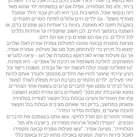
הוא בנושא בריאות - ולא דיאטה. כולם בבית אוכלים ליד השולחן
ביחד, ולא מול הטלוויזיה, אפילו אם יש במשפחה ילד שהוא מאד
רזה ובקושי אוכל. החשיבות בכך היא לא רק עבור הילד שסובל
מעודף משקל - גם ילדים רזים עלולים לפתח חסרים תזונתיים
בעקבות תזונה לא מאוזנת, בעיות בריאותיות כגון שומנים בדם, או
השמנה בהמשך החיים. לכן חשוב שתקפידו על אחידות כללים
לכל הילדים, בין אם הם שמנים ובין אם הם רזים.
מציאת מסגרת קבועה ומהנה לפעילות גופנית עוזרת לאלו שלרוב
ימצאו כל תירוץ כדי להתחמק מכל סוג של פעילות, אומרת אופיר,
אך גם פעילות שהיא לאו דווקא במסגרת של חוג - יציאה למגרש
המשחקים, להליכה משותפת או רכיבה על אופניים - היא מצוינת.
"טרמפולינה קטנה יכולה לעשות יופי של עבודה, משטח ריקוד וכל
רעיון יצירתי שיעזור להזיז את הילדים מהמסך ולעודד אותם להיות
יותר פעילים. ילדים הלומדים בקרבת הבית מומלץ לעודד לצעוד
ברגל לביה"ס וממנו ואף לחברים קרובים בשעות אחר הצהריים.
נמצא שהגבלת 'זמן מסך' לשעתיים ביום עוזרת למנוע השמנה.
קחו את האחריות והציבו גבולות בכל הקשור לצפייה בטלוויזיה
ומשחק במחשב, בדיוק כפי שאתם מציבים גבולות בכל הקשור
להכנת שיעורים, מקלחת וסידור החדר".
מאחר וההורים הם מודל לחיקוי, עשו אתם בעצמכם את הדברים
הנכונים. "הקפידו לאכול ארוחות מסודרות, בישיבה ולא מול
הטלוויזיה", מציעה אופיר. "עשו פעילות גופנית קבועה והקפידו
לאכול פירות וירקות. המעיטו באכילה מחוץ לבית ובאופן כללי