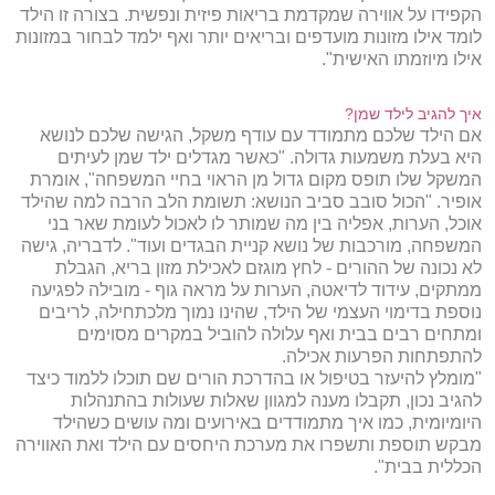
הקפידו על אווירה שמקדמת בריאות פיזית ונפשית. בצורה זו הילד
לומד אילו מזונות מועדפים ובריאים יותר ואף ילמד לבחור במזונות
אילו מיוזמתו האישית".
איך להגיב לילד שמן?
אם הילד שלכם מתמודד עם עודף משקל, הגישה שלכם לנושא
היא בעלת משמעות גדולה. "כאשר מגדלים ילד שמן לעיתים
המשקל שלו תופס מקום גדול מן הראוי בחיי המשפחה", אומרת
אופיר. "הכול סובב סביב הנושא: תשומת הלב הרבה למה שהילד
אוכל, הערות, אפליה בין מה שמותר לו לאכול לעומת שאר בני
המשפחה, מורכבות של נושא קניית הבגדים ועוד". לדבריה, גישה
לא נכונה של ההורים - לחץ מוגזם לאכילת מזון בריא, הגבלת
ממתקים, עידוד לדיאטה, הערות על מראה גוף - מובילה לפגיעה
נוספת בדימוי העצמי של הילד, שהינו נמוך מלכתחילה, לריבים
ומתחים רבים בבית ואף עלולה להוביל במקרים מסוימים
להתפתחות הפרעות אכילה.
"מומלץ להיעזר בטיפול או בהדרכת הורים שם תוכלו ללמוד כיצד
להגיב נכון, תקבלו מענה למגוון שאלות שעולות בהתנהלות
היומיומית, כמו איך מתמודדים באירועים ומה עושים כשהילד
מבקש תוספת ותשפרו את מערכת היחסים עם הילד ואת האווירה
הכללית בבית".