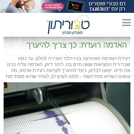
מדריך לגידול הורים»
האדמה רועדת: כך צריך להיערך
הריון»
רעידת האדמה האחרונה בניו-זילנד הזכירה לכולנו, עד כמה
שברירית המציאות שאנו חיים בה. ליתר דיוק, האדמה עליה בנינו
לידה»
את חיינו. יצאנו לבדוק, כיצד להיערך לקראת רעידת אדמה, מה
עושים כשהיא מתרחשת – ולמה לשים לב לאחר שהיא מסתיימת
מתכונים לקטנטנים»
סגנון חיים»