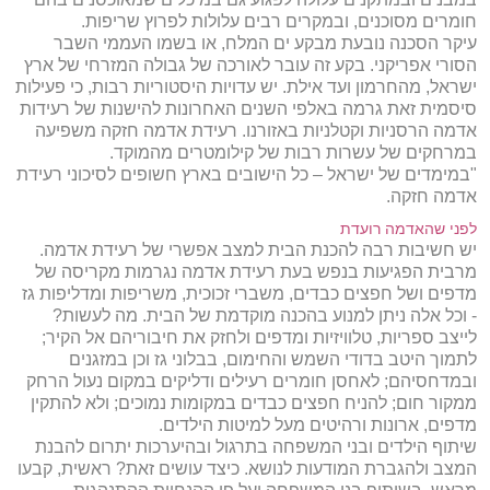
חומרים מסוכנים, ובמקרים רבים עלולות לפרוץ שריפות.
עיקר הסכנה נובעת מבקע ים המלח, או בשמו העממי השבר
הסורי אפריקני. בקע זה עובר לאורכה של גבולה המזרחי של ארץ
ישראל, מהחרמון ועד אילת. יש עדויות היסטוריות רבות, כי פעילות
סיסמית זאת גרמה באלפי השנים האחרונות להישנות של רעידות
אדמה הרסניות וקטלניות באזורנו. רעידת אדמה חזקה משפיעה
במרחקים של עשרות רבות של קילומטרים מהמוקד.
"במימדים של ישראל – כל הישובים בארץ חשופים לסיכוני רעידת
אדמה חזקה.
לפני שהאדמה רועדת
יש חשיבות רבה להכנת הבית למצב אפשרי של רעידת אדמה.
מרבית הפגיעות בנפש בעת רעידת אדמה נגרמות מקריסה של
מדפים ושל חפצים כבדים, משברי זכוכית, משריפות ומדליפות גז
- וכל אלה ניתן למנוע בהכנה מוקדמת של הבית. מה לעשות?
לייצב ספריות, טלוויזיות ומדפים ולחזק את חיבוריהם אל הקיר;
לתמוך היטב בדודי השמש והחימום, בבלוני גז וכן במזגנים
ובמדחסיהם; לאחסן חומרים רעילים ודליקים במקום נעול הרחק
ממקור חום; להניח חפצים כבדים במקומות נמוכים; ולא להתקין
מדפים, ארונות ורהיטים מעל למיטות הילדים.
שיתוף הילדים ובני המשפחה בתרגול ובהיערכות יתרום להבנת
המצב ולהגברת המודעות לנושא. כיצד עושים זאת? ראשית, קבעו