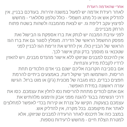
אחרי שהאדמה רועדת
לאחר רעידת אדמה יש לפעול במשנה זהירות. בעודכם בבניין, אין
להדליק אש או כל מתג חשמלי - כולל טלפון סלולארי - מחשש
לפיצוץ עקב דליפת גז. יש לצאת מהמבנה ולשהות בשטח פתוח
הרחק מבניינים.
לפני עזיבת המבנה יש לנתק את ברז אספקת גז הבישול ואת
מפסק החשמל הראשי של הדירה. מומלץ לסגור גם את ברז הגז
הראשי של הבניין כולו. אין לחדש את זרימת הגז לבניין לפני
שטכנאי גז מוסמך בדק ונתן אישור לכך.
אין להיכנס למבנים שניזוקו ללא אישור מהנדס מבנים, ויש להאזין
לרדיו לקבלת מידע והנחיות.
אם בסביבה הקרובה אליכם ישנם בני אדם הלכודים תחת
הריסות, השתמשו תוך שיקול דעת, באמצעים ביתיים להרמת
חפצים כבדים, כמו מגבה של מכונית (ג'ק) או מוט ברזל. הגישו
עזרה ראשונה במידת האפשר.
אם אתם לכודים מתחת להריסות נסו לחלץ את עצמכם. כסו את
דרכי הנשימה בבגד להגנה מפני אבק והימנעו מלהתיש את
עצמכם בצעקות. הקישו על צנרת או קירות בכדי לאפשר למחלצים
לאתר את מיקומכם. בכל מקרה, אין להדליק אש.
במצב כזה אל תיכנסו לאחר הרעידה למבנים שניזוקו, אלא
למטרת הצלת חיים - מחשש לרעידות נוספות.