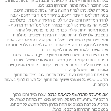
צאו לשטח פתוח – אם ניתן לצאת מהמבנה בתוך שניות ספורות,
צאו החוצה לשטח פתוח והתרחקו מבניינים.
במקרה שלא ניתן לצאת החוצה בתוך שניות ספורות, היכנסו
במהירות לממ"ד שבדירתכם. בהיעדר ממ"ד בדירתכם - עברו
לחדר המדרגות וחכו שם עד לסיום הרעידה. אם אין ביכולתכם
לצאת החוצה מייד או לעבור במהירות אל ממ"ד/חדר מדרגות -
תפסו מחסה תחת שולחן כבד או בפינה פנימית של החדר.
במצבים אלו יש להתרחק מקירות הבית החיצוניים, מחלונות
וממדפים, ואין להשתמש במעלית בזמן הרעידה ולאחריה - אתם
עלולים להיתקע בתוכה. אם אתם בכסא גלגלים - נעלו אותו והגנו
על ראשכם, לאחר שהגעתם למקום בטוח.
אם הרעידה מתרחשת כשאתם מחוץ לבניין, הישארו בשטח
הפתוח והתרחקו ממבנים, מגשרים ומעמודי חשמל. היזהרו
מחפצים נופלים כדוגמת אבני חיפוי קירות, מדחסי מזגנים, שברי
זגוגיות וחוטי חשמל קרועים.
אם אתם בחוף הים בעת רעידת אדמה, עזבו מייד את החוף
מחשש שיגיע גל צונאמי שיציף את החוף. אל תשובו לחוף בשעות
הקרובות.
אם הרעידה מתרחשת כשאתם ברכב
, עצרו מייד וחכו בתוך
הרכב עד שהרעידה תיפסק. הימנעו מעצירה מתחת לגשר, על
מחלף, בקרבת מבנים או תחת מדרון תלול מחשש לקריסתם.
במצב כזה התרחקו ברכב או ברגל.