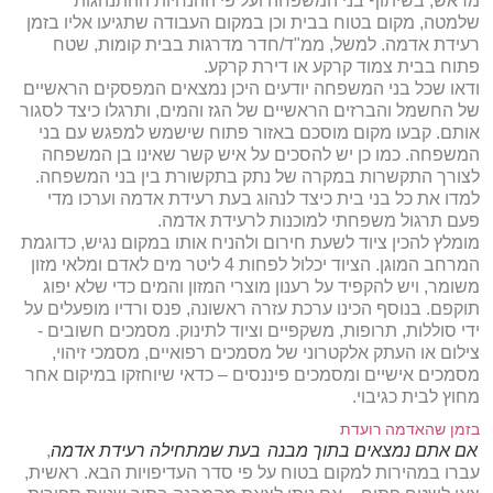
מראש, בשיתוף בני המשפחה ועל פי ההנחיות ההתנהגות
שלמטה, מקום בטוח בבית וכן במקום העבודה שתגיעו אליו בזמן
רעידת אדמה. למשל, ממ"ד/חדר מדרגות בבית קומות, שטח
פתוח בבית צמוד קרקע או דירת קרקע.
ודאו שכל בני המשפחה יודעים היכן נמצאים המפסקים הראשיים
של החשמל והברזים הראשיים של הגז והמים, ותרגלו כיצד לסגור
אותם. קבעו מקום מוסכם באזור פתוח שישמש למפגש עם בני
המשפחה. כמו כן יש להסכים על איש קשר שאינו בן המשפחה
לצורך התקשרות במקרה של נתק בתקשורת בין בני המשפחה.
למדו את כל בני בית כיצד לנהוג בעת רעידת אדמה וערכו מדי
פעם תרגול משפחתי למוכנות לרעידת אדמה.
מומלץ להכין ציוד לשעת חירום ולהניח אותו במקום נגיש, כדוגמת
המרחב המוגן. הציוד יכלול לפחות 4 ליטר מים לאדם ומלאי מזון
משומר, ויש להקפיד על רענון מוצרי המזון והמים כדי שלא יפוג
תוקפם. בנוסף הכינו ערכת עזרה ראשונה, פנס ורדיו מופעלים על
ידי סוללות, תרופות, משקפיים וציוד לתינוק. מסמכים חשובים -
צילום או העתק אלקטרוני של מסמכים רפואיים, מסמכי זיהוי,
מסמכים אישיים ומסמכים פיננסים – כדאי שיוחזקו במיקום אחר
מחוץ לבית כגיבוי.
בזמן שהאדמה רועדת
אם אתם נמצאים בתוך מבנה
בעת שמתחילה רעידת אדמה
,
עברו במהירות למקום בטוח על פי סדר העדיפויות הבא. ראשית,