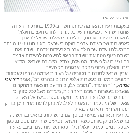
תמונת אילוסטרציה
בעקבות רעידת האדמה שהתרחשה ב-1999 בתורכיה, רעידה
שהמחישה את פגיעותה של כל מדינה להרס העצום העלול
להיגרם מרעידת אדמה, החליטה ממשלת ישראל להיערך
לאפשרות של רעידת אדמה חזקה בישראל. באוגוסט 1999 מינתה
הממשלה וועדת שרים להיערכות לרעידות אדמה. וועדה זאת
מינתה כגוף מטה את "וועדת ההיגוי להיערכות לרעידות אדמה",
בה נציגים של משרדי ממשלה, צה"ל, משטרת ישראל, מד"א,
כיבוי והצלה, מכוני מחקר וארגונים מקצועיים.
"ארץ ישראל למודת היסטוריה של רעידות אדמה שגרמו לאסונות
המוניים המלווים בעשרות אלפי הרוגים ובהרס רב", אומר
ד"ר אבי
שפירא
, יו"ר הוועדה. "נתונים אלו, ביחד עם תוצאות המחקרים
שנערכו בעשרות השנים האחרונות, מעידים מעל לכל ספק, כי
התרחשותה של רעידת אדמה חזקה נוספת בישראל היא רק
שאלה של זמן. למרות האמור לעיל, לא ניתן לדעת מתי והיכן בדיוק
תתרחש רעידת אדמה כזאת".
כל רעידת אדמה פוגעת בנוסף גם בתשתיות, בראש ובראשונה
בחשמל ובתקשורת. כשאין חשמל, נפגעים שירותים נוספים, כגון
אספקת מים. כמו כן, עלולות להיפגע תשתיות מים וביוב. פגיעה
במבנים ובמתקנים עלולה לפגוע גם במיכלים שמאוכסנים בהם