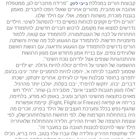
קבוצות הורים במכללת
. "פרידה מחברים לגן, ממטפלת
בייבי לינק
אהובה או מהבית, מהורים אחרים שאולי הפכו לחברים, מאמון
בגננת מוכרת, משהות רצופה, אולי, עם הילד שלנו.
"הורים וילדים זקוקים לכוחות נפשיים כדי להסתגל לשינוי. הילדים
נדרשים למצוא את מקומם, לרכוש חברים חדשים, להתמודד עם
התחרות על לבה של הגננת/מורה, להתמודד עם קנאה, ללמוד
מיומנויות חדשות. להתמודד עם הגעגוע לכל מה שהיה והשתנה.
הורים נדרשים להתמודד עם הגעגוע והדאגה, עם רגשות האשם
שלעיתים צפים, עם בניית אמון מחודש ועם מגוון הרגשות
וההתנהגויות שצפים אצל ילדיהם נוכח השינוי".
ההשפעה של השינוי על הילדים יכולה להיות גדולה. יש ילדים
שסמוך למעבר לכיתה א', יהפכו להיות לוחמניים יותר: יגיבו בכעס,
יתפרצו בחוסר סבלנות ואף יכו לעיתים. אחרים יתנתקו, ישכחו
דברים, יבהו, יתקשו להיפרד, יבכו בקלות, יעלבו יותר מהרגיל.
"אלה מגוון תגובות למצבי איום", מסבירה בן-שחר. "הילד חש
מאוים כתוצאה מהשינוי הקרוב ומגיב, באופן לא מודע, בלחימה,
בריחה או קפיאה (Fight, Flight or Freeze). קיימת אפשרות
שהגוף-נפש בכלל ומערכת העצבים של הילד בפרט, זוכרים מה
היה בהתחלות הקודמות שלו. לפי תחושת ההצלחה/הכישלון, לפי
עוצמת ההצפה של חוויית ההיריון, הלידה וההתחלות שלאחריה
הילד עשוי להיכנס לכוננות תגובה גם במעבר זה".
ילד שתקופת ההיריון והלידה שלו עברו עליו בטוב, היה בריא, הכילו