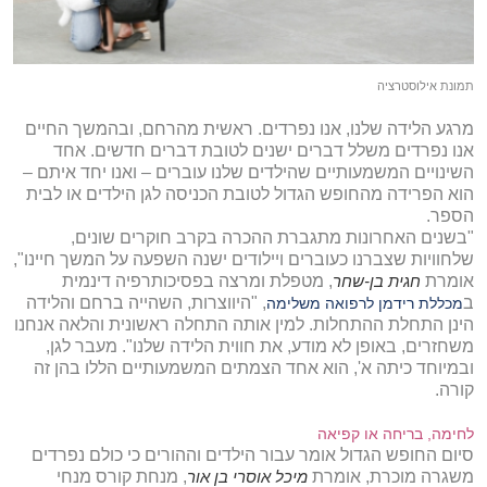
תמונת אילוסטרציה
מרגע הלידה שלנו, אנו נפרדים. ראשית מהרחם, ובהמשך החיים
אנו נפרדים משלל דברים ישנים לטובת דברים חדשים. אחד
השינויים המשמעותיים שהילדים שלנו עוברים – ואנו יחד איתם –
הוא הפרידה מהחופש הגדול לטובת הכניסה לגן הילדים או לבית
הספר.
"בשנים האחרונות מתגברת ההכרה בקרב חוקרים שונים,
שלחוויות שצברנו כעוברים ויילודים ישנה השפעה על המשך חיינו",
אומרת
חגית בן-שחר
, מטפלת ומרצה בפסיכותרפיה דינמית
ב
, "היווצרות, השהייה ברחם והלידה
מכללת רידמן לרפואה משלימה
הינן התחלת ההתחלות. למין אותה התחלה ראשונית והלאה אנחנו
משחזרים, באופן לא מודע, את חווית הלידה שלנו". מעבר לגן,
ובמיוחד כיתה א', הוא אחד הצמתים המשמעותיים הללו בהן זה
קורה.
לחימה, בריחה או קפיאה
סיום החופש הגדול אומר עבור הילדים וההורים כי כולם נפרדים
משגרה מוכרת, אומרת
מיכל אוסרי בן אור
, מנחת קורס מנחי