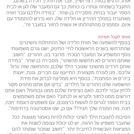
אותו, הרגיש בטוח, רצוי ושייך, עבר את תהליך הלידה בשלום,
התקבל בשמחה ונותרו בו כוחות, כך גם המעבר שלו לגן או לבית
הספר יעבור בנחת, מסבירה בן-שחר. "במידה וילדכם עבר חוויה
מאתגרת במהלך ההיריון או הלידה שלו, הוא נדרש להתמודד עם
איום, וסממנים מהתנהלותו אז עשויה לחזור במעבר זה".
מותר לקבל תמיכה
בנוסף להשפעה של חווית הלידה ושל ההתחלות והשינויים
שהתרחשו בשנים הראשונות לחיי התינוק, ישנו גורם משמעותי
נוסף המשפיע על המעבר הנוכחי. מדובר בנו, ההורים. "חשוב
שאתם ההורים לא תחששו מהשינוי", מסבירה בן-שחר. "במידה
ואתם חרדים מהשינוי שעובר הילד שלכם, והתחושה שזה 'גדול
עליכם', פנו לעזרה מקצועית. התייעצו עם חברים, גננת, יועצת
ביה"ס או המחנכת". בנוסף היא ממליצה לבדוק את מידת
ההשפעה שלנו ההורים על הילדים. "בדקו אם אתם מהווים מקור
ללחץ עבור ילדכם. האם הציפיות שלכם ממנו גבוהות? האם אתם
דורשים ממנו לחזור ולקרוא או לכתוב? האם אתם משתמשים
בבית הספר לגרום לו לעשות כרצונכם, עם משפטים דוגמת 'חכה,
חכה, מה המורה שלך תגיד!'? אם כן, שנו אסטרטגיה בדחיפות".
הסיבות לתגובת הילד לשינוי יכולות להיות כאמור מגוונות. ככל
שהעבר משפיע על ההווה, יש לנו יכולת עצומה לשנות את
המציאות העכשווית לחיובית יותר. "חשוב שנזכור שמותר להם