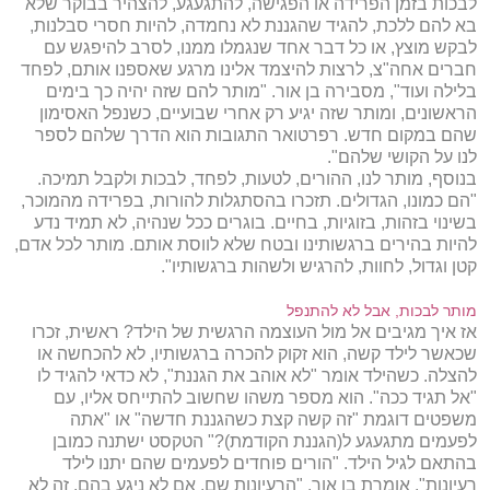
לבכות בזמן הפרידה או הפגישה, להתגעגע, להצהיר בבוקר שלא
בא להם ללכת, להגיד שהגננת לא נחמדה, להיות חסרי סבלנות,
לבקש מוצץ, או כל דבר אחד שנגמלו ממנו, לסרב להיפגש עם
חברים אחה"צ, לרצות להיצמד אלינו מרגע שאספנו אותם, לפחד
בלילה ועוד", מסבירה בן אור. "מותר להם שזה יהיה כך בימים
הראשונים, ומותר שזה יגיע רק אחרי שבועיים, כשנפל האסימון
שהם במקום חדש. רפרטואר התגובות הוא הדרך שלהם לספר
לנו על הקושי שלהם".
בנוסף, מותר לנו, ההורים, לטעות, לפחד, לבכות ולקבל תמיכה.
"הם כמונו, הגדולים. תזכרו בהסתגלות להורות, בפרידה מהמוכר,
בשינוי בזהות, בזוגיות, בחיים. בוגרים ככל שנהיה, לא תמיד נדע
להיות בהירים ברגשותינו ובטח שלא לווסת אותם. מותר לכל אדם,
קטן וגדול, לחוות, להרגיש ולשהות ברגשותיו".
מותר לבכות, אבל לא להתנפל
אז איך מגיבים אל מול העוצמה הרגשית של הילד? ראשית, זכרו
שכאשר לילד קשה, הוא זקוק להכרה ברגשותיו, לא להכחשה או
להצלה. כשהילד אומר "לא אוהב את הגננת", לא כדאי להגיד לו
"אל תגיד ככה". הוא מספר משהו שחשוב להתייחס אליו, עם
משפטים דוגמת "זה קשה קצת כשהגננת חדשה" או "אתה
לפעמים מתגעגע ל(הגננת הקודמת)?" הטקסט ישתנה כמובן
בהתאם לגיל הילד. "הורים פוחדים לפעמים שהם יתנו לילד
רעיונות", אומרת בן אור. "הרעיונות שם. אם לא ניגע בהם, זה לא