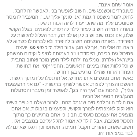
אומר שהם אינם".
כשנפרדים וכשנפגשים, חשוב לאפשר בכי. לאפשר זה לחבק,
לחזק. לומר משפט דוגמת "אני סומך עליך ש...", המעביר לו מסר
שסומכים עליו ומה שהכי יעזור לו זה הכוחות שלו.
באותה המידה חשוב לעזור לילד להרפות. לפעמים, בגלל הקושי
שלנו, אנו נכנס שוב ושוב לגן או לכיתה, דבר העלול להקשות על
הפרידה. באותה הנשימה חשוב להיפרד ולא לברוח לו כשהוא לא
רואה. זה אולי נוח, אך לא הוגן עבור הילד.
ד"ר סוזי קגן
, יועצת
פסיכולוגית בכירה, מייסדת ויו"ר העמותה לטיפול וקידום המשחק
בישראל (עלו"ה), ממליצה "לתת לילד חפץ מוכר ואהוב מהבית
שיוכל ללוות אותו בימים הראשונים. החפץ יקטין את תחושת
הפחד והזרות שהילד מרגיש בגן החדש".
כאשר אתם נפגשים איתו מחדש, אל תתנפלו עליו מתוך רגשות
האשם והצורך לפצות. אפשר לשתף ברגשות - "גם אני התגעגעתי
אליך", ולחכות עם "איך היה בגן". לאפשר זמן מעבר והסתגלות
מהגן/בית הספר אל הבית.
אם הילד חוזר לדפוסים שנגמל מהם - לזכור שאלה ביטויים לשינוי.
הוא זקוק לאמפתיה לצורך ולקושי, ולפעמים בגבולות. אם אתם
מוצאים את עצמכם כועסים, הבינו כי אתם מרגישים כך מתוך
תסכול ואכזבה, אבל הילד לא אמור להקל עליכם במצבים אלו.
חשוב שאתם ההורים תקבלו תמיכה, תשתפו וכך תגלו שאתם לא
לבד במציאות הזו.