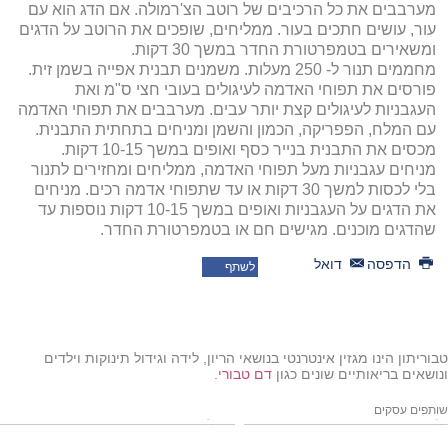
מערבבים את כל הרכיבים של רוטב הצ'רמולה. אם הדג הוא עם
עור, עושים חתכים בעור. ממליחים, שופכים את הרוטב על הדגים
ומשאירים בטמפרטורת החדר במשך 30 דקות.
מחממים תנור ל- 250 מעלות. משמנים תבנית אפייה בשמן זית.
פורסים את תפוחי האדמה לעיגולים בעובי חצי ס"מ ואת
העגבניות לעיגולים קצת יותר עבים. מערבבים את תפוחי האדמה
עם המלח, הפפריקה, הכמון והשמן ומניחים בתחתית התבנית.
מכסים את התבנית בנייר כסף ואופים במשך 10-15 דקות.
מניחים עגבניות מעל תפוחי האדמה, ממליחים ומחזירים לתנור
בלי לכסות למשך 30 דקות או עד שתפוחי אדמה רכים. מניחים
את הדגים על העגבניות ואופים במשך 10-15 דקות נוספות עד
שהדגים מוכנים. מגישים חם או בטמפרטורת החדר.
הדפסה
דואל
לשתף
טבוריתון הינו מגזין אינטרנטי בנושאי הריון, לידה וגידול תינוקות וילדים
ונושאים בריאותיים שונים כגון
דם טבורי
.
שותפים עסקים