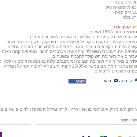
רם סוכר
רם קמח
רט מלח
אופן הכנה
מים תנור ל-180 מעלות.
רבבים את כל המרכיבים של שכבת הגבינה לתערובת אחידה.
יסים שוקולד וחמאה במיקרוגל או על האש בסיר קטן. מקררים כמה דקות.
ערה נפרדת מקציפים ביצים, סוכר ותמצית וניל לתערובת תפוחה אחידה.
סיפים את תערובת השוקולד והחמאה ומערבבים היטב. מוסיפים קמח ומלח ו
בירים את תערובת השוקולד לתבנית ומשטחים.
דרים מעליה את תערובת הגבינה ומערבבים קלות באמצעות קיסם או סכין, כ
ם בתנור המחומם במשך כ-25-35 דקות. חשוב לא לאפות יתר על המידה!
ננים ופורסים לריבועים.
הדפסה
דואל
לשתף
יתון הינו מגזין אינטרנטי בנושאי הריון, לידה וגידול תינוקות וילדים ונושאים ב
ים עסקים